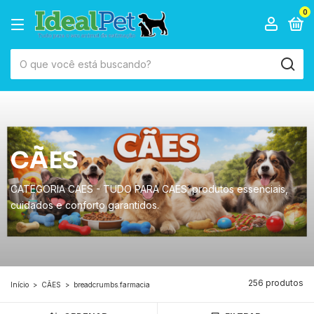
0
CÃES
CATEGORIA CAES - TUDO PARA CAES: produtos essenciais,
cuidados e conforto garantidos.
256 produtos
Início
>
CÃES
>
breadcrumbs.farmacia