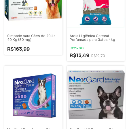
Simparic para Cães de 20,1 a
Areia Higiênica Carecat
40 Kg (80 mg)
Perfumada para Gatos 4kg
R$163,99
-
32
%
OFF
R$13,49
R$19,70