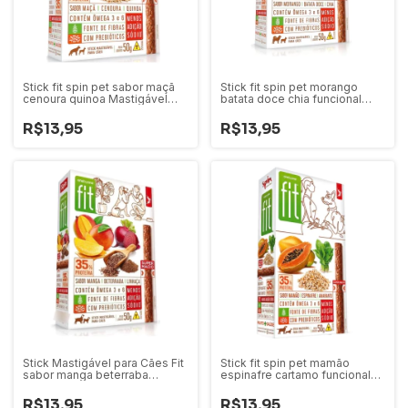
Stick fit spin pet sabor maçã
Stick fit spin pet morango
cenoura quinoa Mastigável
batata doce chia funcional
para Cães
para cães 50g
R$13,95
R$13,95
Stick Mastigável para Cães Fit
Stick fit spin pet mamão
sabor manga beterraba
espinafre cartamo funcional
linhaça
para cães 50g
R$13,95
R$13,95