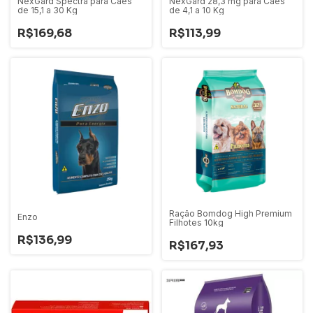
NexGard Spectra para Cães
NexGard 28,3 mg para Cães
de 15,1 a 30 Kg
de 4,1 a 10 Kg
R$169,68
R$113,99
Ração Bomdog High Premium
Enzo
Filhotes 10kg
R$136,99
R$167,93