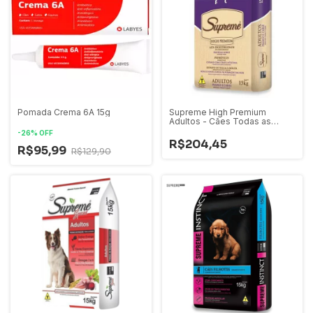
Pomada Crema 6A 15g
Supreme High Premium
Adultos - Cães Todas as
Raças 15kg e 25kg
-
26
%
OFF
R$204,45
R$95,99
R$129,90