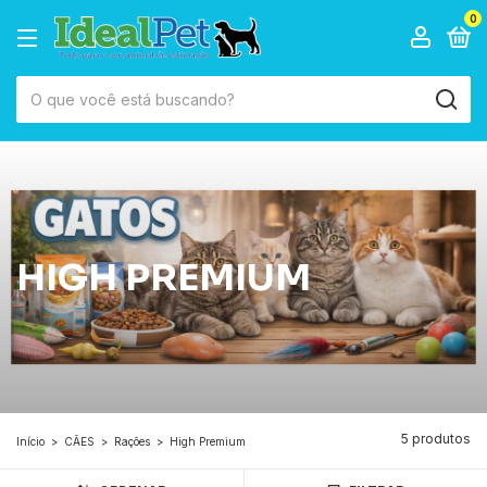
0
HIGH PREMIUM
5 produtos
Início
>
CÃES
>
Rações
>
High Premium