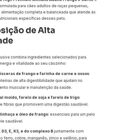
ormulada para cães adultos de raças pequenas,
alimentação completa e balanceada que atende às
tricionais específicas desses pets.
ição de Alta
ade
lusiva combina ingredientes selecionados para
energia e vitalidade ao seu cãozinho:
ísceras de frango e farinha de carne e ossos
:
teínas de alta digestibilidade que ajudam no
ento muscular e manutenção da saúde.
al moído, farelo de soja e farelo de trigo
:
 e fibras que promovem uma digestão saudável.
linhaça e óleo de frango
: essenciais para um pelo
ele saudável.
 D3, E, K3, e do complexo B
juntamente com
o ferro, cobre, manganês, zinco e selênio, para