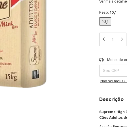
Ver mais detalh
Peso:
10,1
10,1
Entregas para o 
Meios de e
Não sei meu C
Descrição
Supreme High P
Cães Adultos d
A ração
Supreme