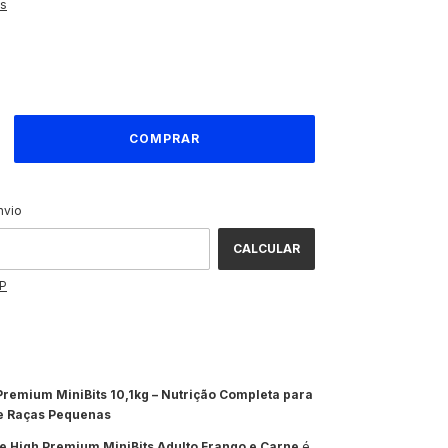
es
ALTERAR CEP
CEP:
nvio
CALCULAR
EP
remium MiniBits 10,1kg – Nutrição Completa para
e Raças Pequenas
 High Premium MiniBits Adulto Frango e Carne
é