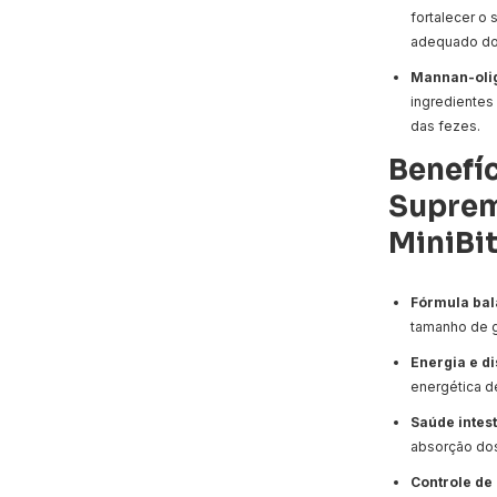
fortalecer o
adequado do
Mannan-olig
ingredientes
das fezes.
Benefíc
Suprem
MiniBi
Fórmula ba
tamanho de gr
Energia e d
energética d
Saúde intest
absorção dos
Controle de