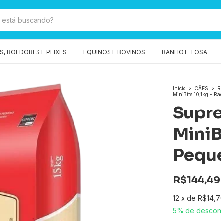
, ROEDORES E PEIXES
EQUINOS E BOVINOS
BANHO E TOSA
Início
>
CÃES
>
R
MiniBits 10,1kg - R
Supr
MiniB
Pequ
R$144,49
12
x
de
R$14,7
5% de descon