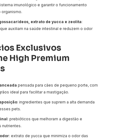
 sistema imunológico e garantir o funcionamento
 organismo.
ossacarídeos, extrato de yucca e zeolita
:
 que auxiliam na saúde intestinal e reduzem o odor
ios Exclusivos
e High Premium
ts
lanceada
pensada para cães de pequeno porte, com
ãos ideal para facilitar a mastigação.
isposição
: ingredientes que suprem a alta demanda
esses pets.
inal
: prebióticos que melhoram a digestão e
 nutrientes.
 odor
: extrato de yucca que minimiza o odor das