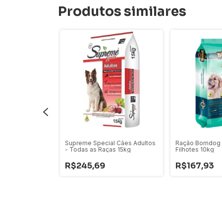
Produtos similares
AL CAES
Supreme Special Cães Adultos
Ração Bomdog 
- Todas as Raças 15kg
Filhotes 10kg
R$245,69
R$167,93