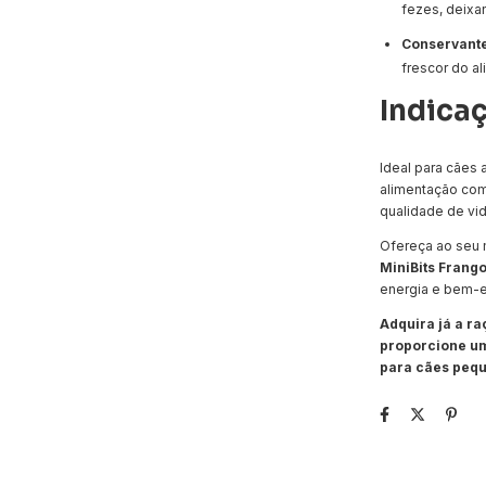
fezes, deixa
Conservante
frescor do al
Indica
Ideal para cães
alimentação com
qualidade de vid
Ofereça ao seu 
MiniBits Frang
energia e bem-e
Adquira já a r
proporcione um
para cães peq