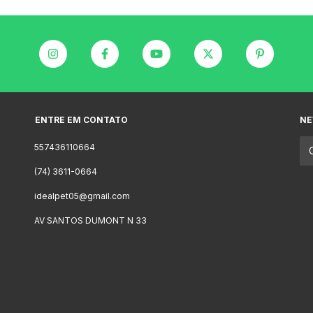
ENTRE EM CONTATO
NE
557436110664
(74) 3611-0664
idealpet05@gmail.com
AV SANTOS DUMONT N 33