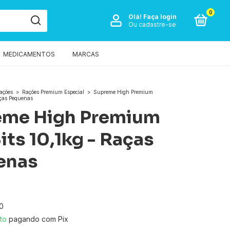
0
Olá!
Faça login
Ou cadastre-se
MEDICAMENTOS
MARCAS
ações
>
Rações Premium Especial
>
Supreme High Premium
aças Pequenas
eme High Premium
its 10,1kg - Raças
enas
0
to
pagando com Pix