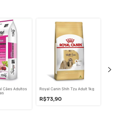
l Cães Adultos
Royal Canin Shih Tzu Adult 1kg
as
NATURE PRO H
R$73,90
CAES AD 10,1KG
R$369,99