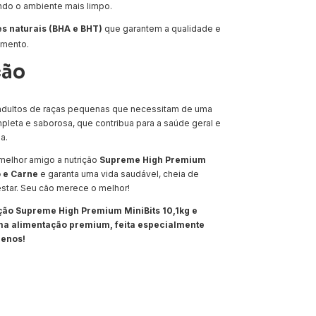
ndo o ambiente mais limpo.
s naturais (BHA e BHT)
que garantem a qualidade e
imento.
ção
 adultos de raças pequenas que necessitam de uma
pleta e saborosa, que contribua para a saúde geral e
a.
melhor amigo a nutrição
Supreme High Premium
o e Carne
e garanta uma vida saudável, cheia de
star. Seu cão merece o melhor!
ação Supreme High Premium MiniBits 10,1kg e
a alimentação premium, feita especialmente
uenos!