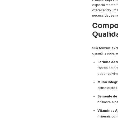
especialmente f
oferecendo uma 
necessidades nu
Compos
Qualid
Sua fórmula exc
garantir saúde, 
Farinha de v
fontes de pro
desenvolvim
Milho integr
carboidratos
Semente de 
brilhante e p
Vitaminas A,
minerais com