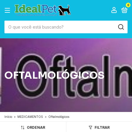
0
OFTALMOLÓGICOS
Início
>
MEDICAMENTOS
>
Oftalmológicos
ORDENAR
FILTRAR