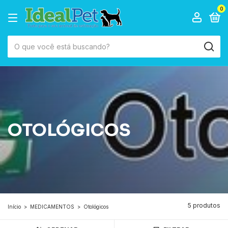
0
OTOLÓGICOS
5 produtos
Início
>
MEDICAMENTOS
>
Otológicos