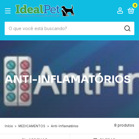
0
ANTI-INFLAMATÓRIOS
8 produtos
Início
>
MEDICAMENTOS
>
Anti-Inflamatórios