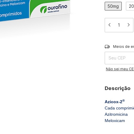
50mg
2
Entregas para o 
Meios de e
Não sei meu C
Descrição
®
Azicox-2
Cada comprimi
Azitromicina
Meloxicam