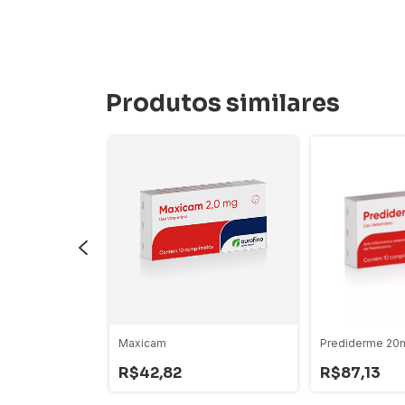
Produtos similares
idos Anti-
Maxicam
Prediderme 20
R$42,82
R$87,13