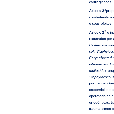
cartilaginosos.
®
Azicox-2
prop
combatendo a c
e seus efeitos.
®
Azicox-2
é in
(causadas por
Pasteurella spp
coli, Staphylo
Corynebacteriu
intermedius, Es
multocida
), uro
Staphylococcus
por
Escherichia
osteomielite e d
operatório de ar
ortodônticas, t
traumatismos e