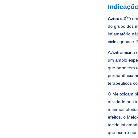
Indicaçõe
®
Azicox-2
é um
do grupo dos ma
inflamatório nã
cicloxigenase-
A Azitromicina
um amplo espec
que permitem a
permanência no
terapêuticos c
O Meloxicam bl
atividade anti-
mínimos efeitos
efeitos, o Melo
tecido inflamad
que ocorre nos