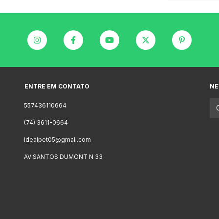
ENTRE EM CONTATO
NE
557436110664
(74) 3611-0664
idealpet05@gmail.com
AV SANTOS DUMONT N 33