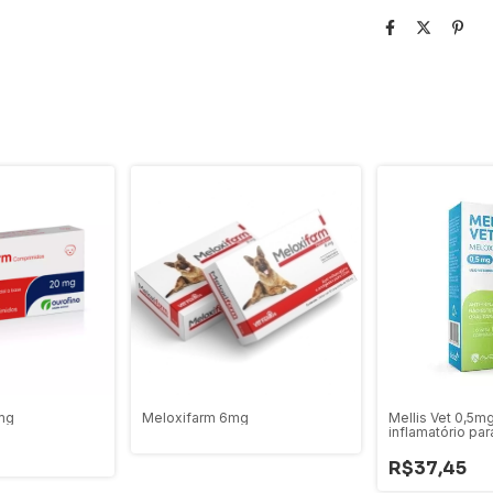
mg
Meloxifarm 6mg
Mellis Vet 0,5mg
inflamatório par
comprimidos
R$37,45