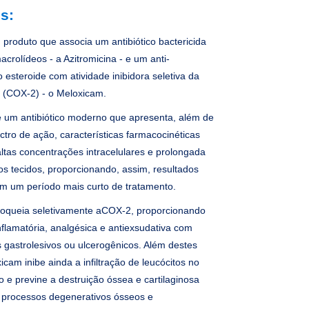
s:
 produto que associa um antibiótico bactericida
crolídeos - a Azitromicina - e um anti-
o esteroide com atividade inibidora seletiva da
2 (COX-2) - o Meloxicam.
 é um antibiótico moderno que apresenta, além de
tro de ação, características farmacocinéticas
ltas concentrações intracelulares e prolongada
s tecidos, proporcionando, assim, resultados
om um período mais curto de tratamento.
oqueia seletivamente aCOX-2, proporcionando
inflamatória, analgésica e antiexsudativa com
 gastrolesivos ou ulcerogênicos. Além destes
xicam inibe ainda a infiltração de leucócitos no
o e previne a destruição óssea e cartilaginosa
 processos degenerativos ósseos e