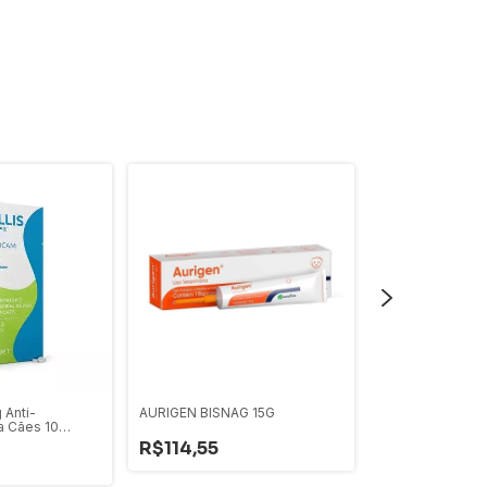
 Anti-
AURIGEN BISNAG 15G
Prediderme Co
a Cães 10
R$114,55
R$26,99