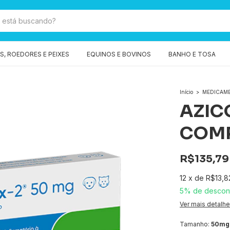
, ROEDORES E PEIXES
EQUINOS E BOVINOS
BANHO E TOSA
Início
>
MEDICAM
AZIC
COM
R$135,79
12
x
de
R$13,8
5% de descon
Ver mais detalh
Tamanho:
50mg