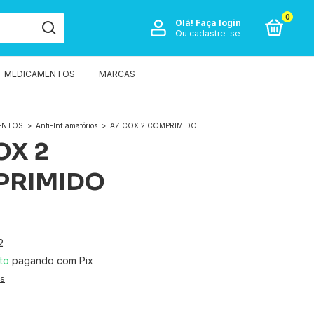
0
Olá!
Faça login
Ou cadastre-se
MEDICAMENTOS
MARCAS
ENTOS
>
Anti-Inflamatórios
>
AZICOX 2 COMPRIMIDO
OX 2
PRIMIDO
2
to
pagando com Pix
es