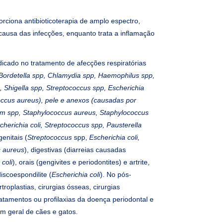
orciona antibioticoterapia de amplo espectro,
ausa das infecções, enquanto trata a inflamação
dicado no tratamento de afecções respiratórias
Bordetella spp, Chlamydia spp, Haemophilus spp,
, Shigella spp, Streptococcus spp, Escherichia
coccus aureus), pele e anexos (causadas por
m spp, Staphylococcus aureus, Staphylococcus
cherichia coli, Streptococcus spp, Pausterella
genitais (
Streptococcus
spp,
Escherichia coli,
 aureus
), digestivas (diarreias causadas
 coli
), orais (gengivites e periodontites) e artrite,
iscoespondilite (
Escherichia coli
). No pós-
troplastias, cirurgias ósseas, cirurgias
ratamentos ou profilaxias da doença periodontal e
m geral de cães e gatos.