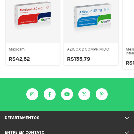
Maxicam
AZICOX 2 COMPRIMIDO
Mell
infl
com
R$42,82
R$135,79
R$
DEPARTAMENTOS
ENTRE EM CONTATO