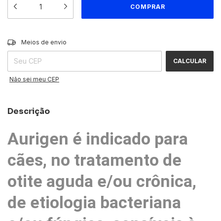
ALTERAR CEP
Entregas para o CEP:
Meios de envio
CALCULAR
Não sei meu CEP
Descrição
Aurigen é indicado para
cães, no tratamento de
otite aguda e/ou crônica,
de etiologia bacteriana