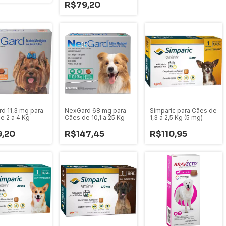
R$79,20
d 11,3 mg para
NexGard 68 mg para
Simparic para Cães de
e 2 a 4 Kg
Cães de 10,1 a 25 Kg
1,3 a 2,5 Kg (5 mg)
,20
R$147,45
R$110,95