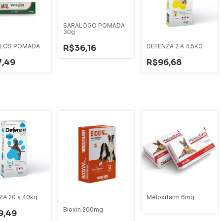
SARALOGO POMADA
30g
LÓS POMADA
DEFENZA 2 A 4,5KG
R$36,16
7,49
R$96,68
ZA 20 a 40kg
Meloxifarm 6mg
Bioxin 200mg
9,49