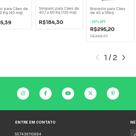
Simparic para Cães de
ic para Cães de
Bravecto para Cães
40,1 a 60 Kg (120 mg)
20 Kg (40 mg)
de 40 a 56kg
R$184,30
5,39
-
20
%
OFF
R$295,20
R$368,97
1
/
2
ENTRE EM CONTATO
NE
557436110664