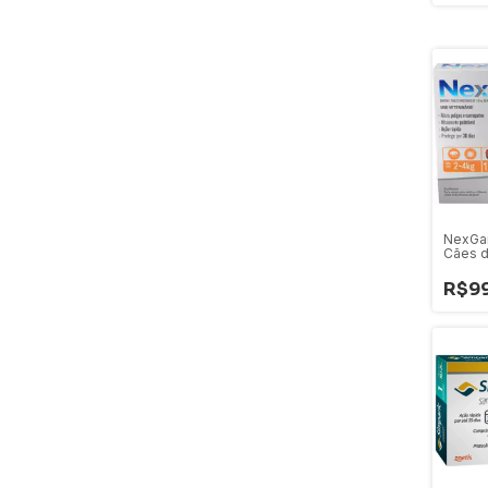
NexGar
Cães d
R$99