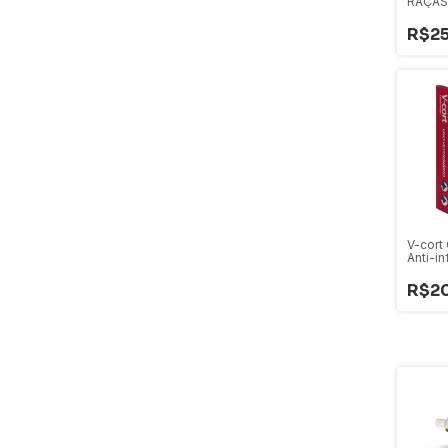
RAÇAS
STICK
R$25
V-cort
Anti-in
R$2