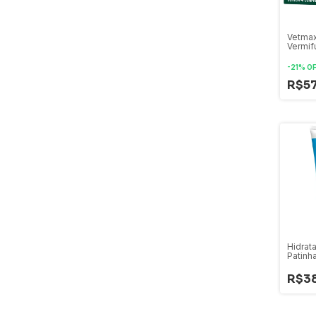
Vetmax
Vermif
Saúde 
Animal
-
21
%
O
R$5
Hidrat
Patinh
R$3