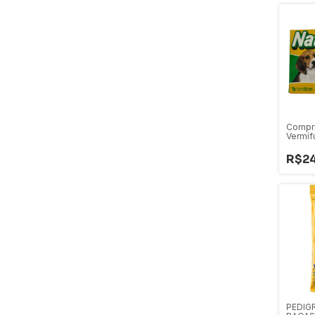
Compr
Vermíf
e Gato
R$24
PEDIG