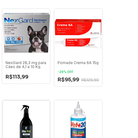
NexGard 28,3 mg para
Pomada Crema 6A 15g
Cães de 4,1 a 10 Kg
-
26
%
OFF
R$113,99
R$95,99
R$129,90