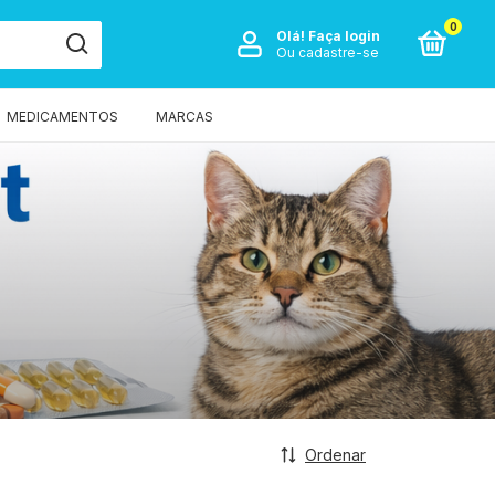
0
Olá!
Faça login
Ou cadastre-se
MEDICAMENTOS
MARCAS
Ordenar