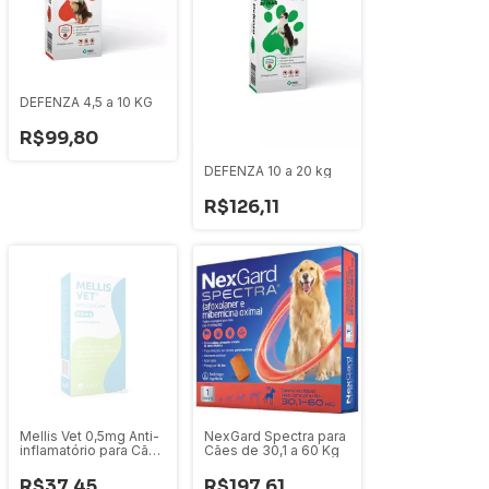
DEFENZA 4,5 a 10 KG
R$99,80
DEFENZA 10 a 20 kg
R$126,11
Mellis Vet 0,5mg Anti-
NexGard Spectra para
inflamatório para Cães
Cães de 30,1 a 60 Kg
10 comprimidos
R$37,45
R$197,61