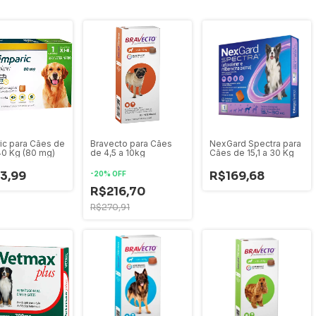
ic para Cães de
NexGard Spectra para
Bravecto para Cães
 40 Kg (80 mg)
Cães de 15,1 a 30 Kg
de 4,5 a 10kg
3,99
R$169,68
-
20
%
OFF
R$216,70
R$270,91