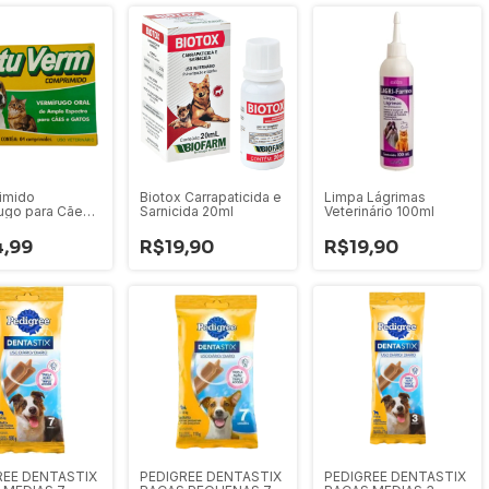
imido
Biotox Carrapaticida e
Limpa Lágrimas
ugo para Cães
Sarnicida 20ml
Veterinário 100ml
s
,99
R$19,90
R$19,90
REE DENTASTIX
PEDIGREE DENTASTIX
PEDIGREE DENTASTIX