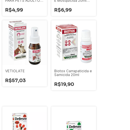
PARA PETS ADULTOS
E Mosquicida 20ml
RAÇAS PEQUENAS E
Zoetis
MÉDIAS 16G
R$4,99
R$6,99
VETIOLATE
Biotox Carrapaticida e
Sarnicida 20ml
R$57,03
R$19,90