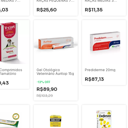
 MEDIAS 7
RAÇAS PEQUENAS 7
RAÇAS MEDIAS 3
S 180G
UNIDADES 100G
STICKS 77G
,03
R$25,60
R$11,35
 Comprimidos
Gel Otológico
Prediderme 20mg
flamatório
Veterinário Auritop 15g
R$87,13
0,43
-
13
%
OFF
R$89,90
R$103,29