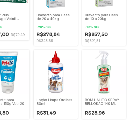
Bravecto para Cães
 Plus
Bravecto para Cães
de 10 a 20kg
ugo Vetnil
de 20 a 40kg
e Nutrição
-
20
%
OFF
FF
-
20
%
OFF
R$257,50
7,00
R$278,84
R$72,49
R$321,81
R$348,55
ante para
Loção Limpa Orelhas
BOM HALITO SPRAY
as 150g Vet+20
80ml
BELLOKAO 140 ML
8,80
R$31,49
R$28,96