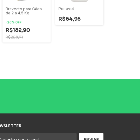
Periovet
Bravecto para Cães
de 2 a 4,5 Kg
R$64,95
-
20
%
OFF
R$182,90
R$228,71
WSLETTER