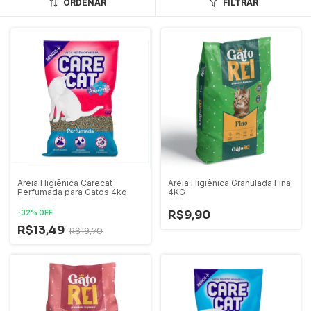
ORDENAR
FILTRAR
Areia Higiênica Carecat
Areia Higiênica Granulada Fina
Perfumada para Gatos 4kg
4KG
R$9,90
-
32
%
OFF
R$13,49
R$19,70