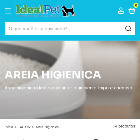
0
AREIA HIGIENICA
Areia higienica ideal para manter o ambiente limpo e cheiroso.
4 produtos
Início
>
GATOS
>
Areia Higienica