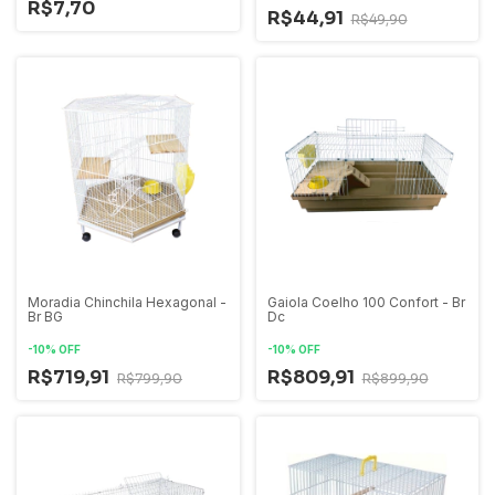
R$7,70
R$44,91
R$49,90
Moradia Chinchila Hexagonal -
Gaiola Coelho 100 Confort - Br
Br BG
Dc
-
10
%
OFF
-
10
%
OFF
R$719,91
R$809,91
R$799,90
R$899,90