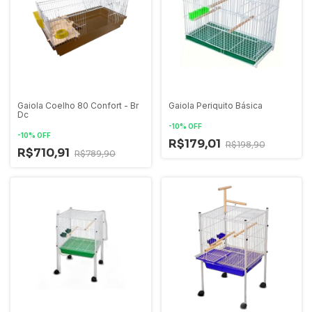
Gaiola Coelho 80 Confort - Br
Gaiola Periquito Básica
Dc
-
10
%
OFF
-
10
%
OFF
R$179,01
R$198,90
R$710,91
R$789,90