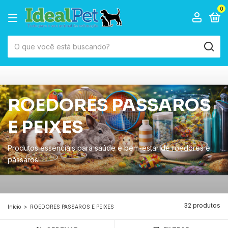
0
ROEDORES PASSAROS
E PEIXES
Produtos essenciais para saúde e bem-estar de roedores e
pássaros.
32 produtos
Início
>
ROEDORES PASSAROS E PEIXES