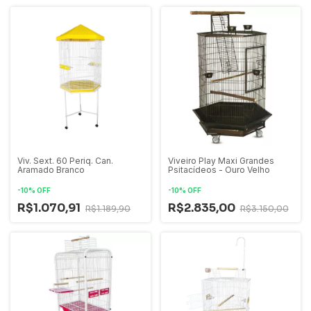
Viv. Sext. 60 Periq. Can.
Viveiro Play Maxi Grandes
Aramado Branco
Psitacídeos - Ouro Velho
-
10
%
OFF
-
10
%
OFF
R$1.070,91
R$2.835,00
R$1.189,90
R$3.150,00