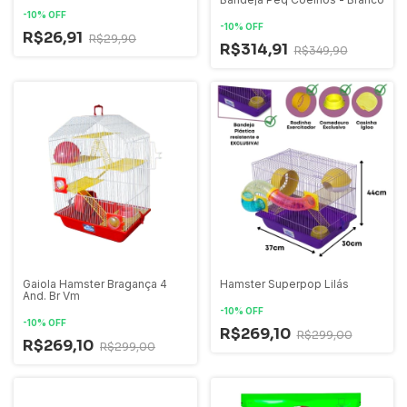
-
10
%
OFF
-
10
%
OFF
R$26,91
R$29,90
R$314,91
R$349,90
Gaiola Hamster Bragança 4
Hamster Superpop Lilás
And. Br Vm
-
10
%
OFF
-
10
%
OFF
R$269,10
R$299,00
R$269,10
R$299,00