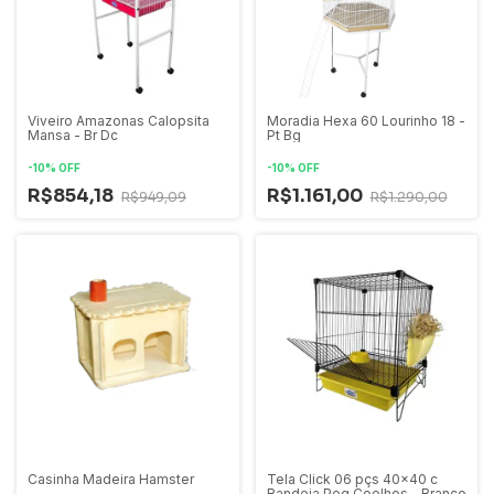
Viveiro Amazonas Calopsita
Moradia Hexa 60 Lourinho 18 -
Mansa - Br Dc
Pt Bg
-
10
%
OFF
-
10
%
OFF
R$854,18
R$1.161,00
R$949,09
R$1.290,00
Casinha Madeira Hamster
Tela Click 06 pçs 40x40 c
Bandeja Peq Coelhos - Branco