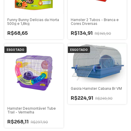
Funny Bunny Delícias da Horta
Hamster 2 Tubos - Branca e
500g e 1,8kg
Cores Diversas
R$68,65
R$134,91
R$149,90
ESGOTADO
ESGOTADO
Gaiola Hamster Cabana Br VM
R$224,91
R$249,90
Hamster Desmontável Tube
Trail - Vermelha
R$268,11
R$297,90