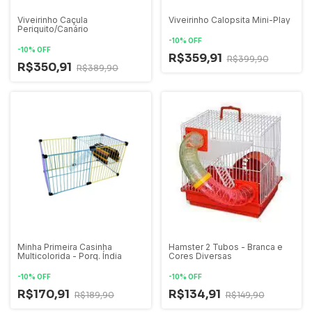
Viveirinho Caçula
Viveirinho Calopsita Mini-Play
Periquito/Canário
-
10
%
OFF
-
10
%
OFF
R$359,91
R$399,90
R$350,91
R$389,90
Minha Primeira Casinha
Hamster 2 Tubos - Branca e
Multicolorida - Porq. Índia
Cores Diversas
-
10
%
OFF
-
10
%
OFF
R$170,91
R$134,91
R$189,90
R$149,90