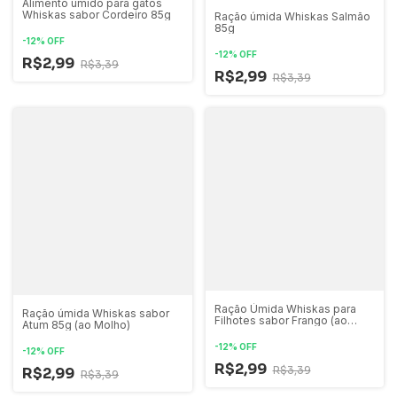
Alimento úmido para gatos
Whiskas sabor Cordeiro 85g
Ração úmida Whiskas Salmão
85g
-
12
%
OFF
-
12
%
OFF
R$2,99
R$3,39
R$2,99
R$3,39
Ração Úmida Whiskas para
Ração úmida Whiskas sabor
Filhotes sabor Frango (ao
Atum 85g (ao Molho)
molho)
-
12
%
OFF
-
12
%
OFF
R$2,99
R$3,39
R$2,99
R$3,39