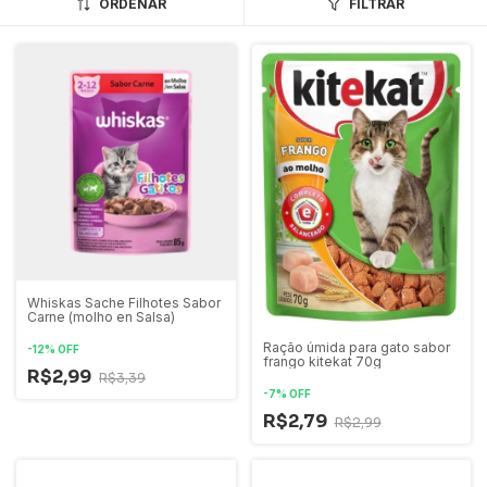
ORDENAR
FILTRAR
Whiskas Sache Filhotes Sabor
Carne (molho en Salsa)
Ração úmida para gato sabor
-
12
%
OFF
frango kitekat 70g
R$2,99
R$3,39
-
7
%
OFF
R$2,79
R$2,99