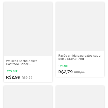
Ração úmida para gatos sabor
peixe KiteKat 70g
Whiskas Sache Adulto
Castrado Sabor
-
7
%
OFF
Peixe/Pescado (molho e
Salsa)
R$2,79
-
12
%
OFF
R$2,99
R$2,99
R$3,39