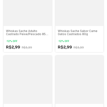
Whiskas Sache Adulto
Whiskas Sache Sabor Carne
Castrado Peixe/Pescado 85g
Gatos Castrados 80g
JELLY
-
12
%
OFF
-
12
%
OFF
R$2,99
R$2,99
R$3,39
R$3,39