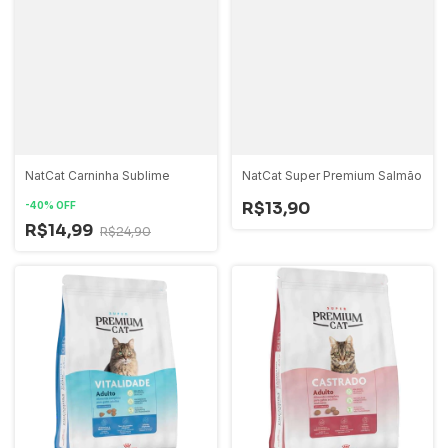
NatCat Carninha Sublime
NatCat Super Premium Salmão
R$13,90
-
40
%
OFF
R$14,99
R$24,90