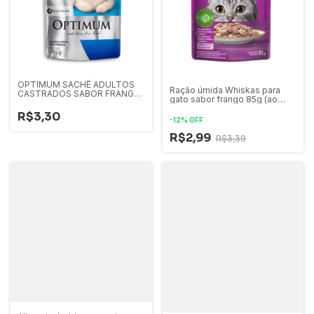
OPTIMUM SACHÊ ADULTOS
Ração úmida Whiskas para
CASTRADOS SABOR FRANGO
gato sabor frango 85g (ao
85G
molho)
R$3,30
-
12
%
OFF
R$2,99
R$3,39