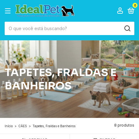
0
TAPETES, FRALDAS E
BANHEIROS
8 produtos
Início
>
CÃES
>
Tapetes, Fraldas e Banheiros