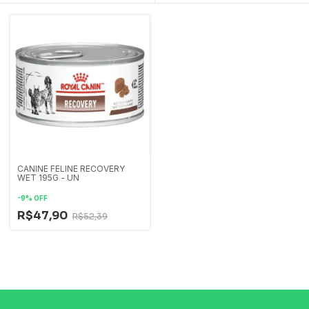
CANINE FELINE RECOVERY
WET 195G - UN
-
9
%
OFF
R$47,90
R$52,39