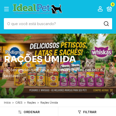
0
RAÇÕES ÚMIDA
Rações úmidas nutritivas e saborosas para seu pet feliz e
saudável.
Início
>
CÃES
>
Rações
>
Rações Úmida
ORDENAR
FILTRAR