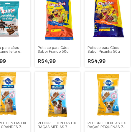
o para cães
Petisco para Cães
Petisco para Cães
arne,leite e
Sabor Frango 50g
Sabor Picanha 50g
40g
99
R$4,99
R$4,99
REE DENTASTIX
PEDIGREE DENTASTIX
PEDIGREE DENTASTIX
 GRANDES 7
RAÇAS MEDIAS 7
RAÇAS PEQUENAS 7
S 270G
STICKS 180G
UNIDADES 100G