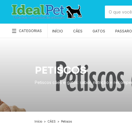
CATEGORIAS
INÍCIO
CÃES
GATOS
PASSAROS
PETISCOS
Petiscos cães e gatos: sabor, nutrição e recompen
Início
>
CÃES
>
Petiscos