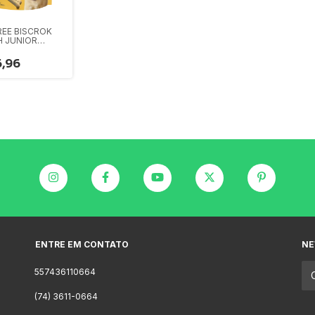
REE BISCROK
 JUNIOR
TES 300G
,96
ENTRE EM CONTATO
NE
557436110664
(74) 3611-0664