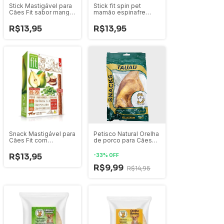
Stick Mastigável para
Stick fit spin pet
Cães Fit sabor manga
mamão espinafre
beterraba linhaça
cartamo funcional para
cães 50g
R$13,95
R$13,95
Snack Mastigável para
Petisco Natural Orelha
Cães Fit com
de porco para Cães
pera,mandioca e
Tauau
ervilha
R$13,95
-
33
%
OFF
R$9,99
R$14,95