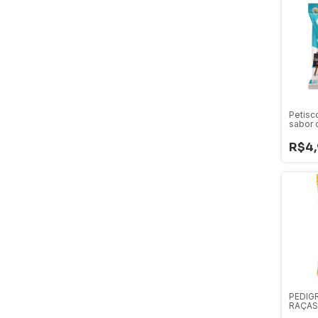
Petisc
sabor c
aveia 
R$4,
PEDIG
RAÇAS
STICK