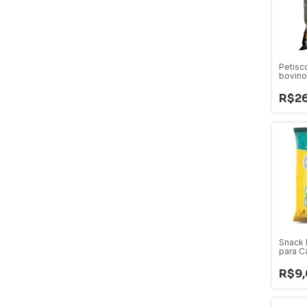
Petisc
bovino
Tauau
R$26
Snack 
para C
Bovina
R$9,