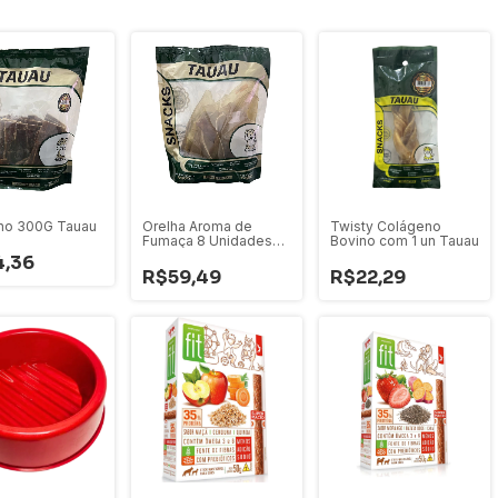
nho 300G Tauau
Orelha Aroma de
Twisty Colágeno
Fumaça 8 Unidades
Bovino com 1 un Tauau
Tauau
4,36
R$59,49
R$22,29