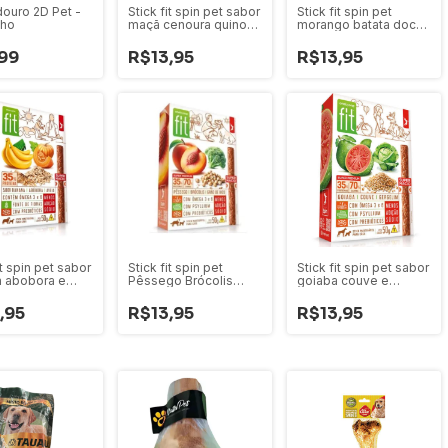
uro 2D Pet -
Stick fit spin pet sabor
Stick fit spin pet
lho
maçã cenoura quinoa
morango batata doce
Mastigável para Cães
chia funcional para
cães 50g
99
R$13,95
R$13,95
it spin pet sabor
Stick fit spin pet
Stick fit spin pet sabor
 abobora e
Pêssego Brócolis
goiaba couve e
Mastigável para
grão de bico
gergelin Mastigável
Mastigável para Cães
para Cães
,95
R$13,95
R$13,95