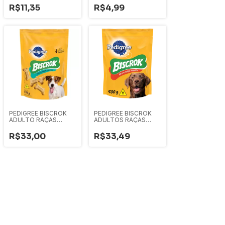
MÉDIAS 16G
R$11,35
R$4,99
PEDIGREE BISCROK
PEDIGREE BISCROK
ADULTO RAÇAS
ADULTOS RAÇAS
PEQUENAS 500G
GRANDES 500G
R$33,00
R$33,49