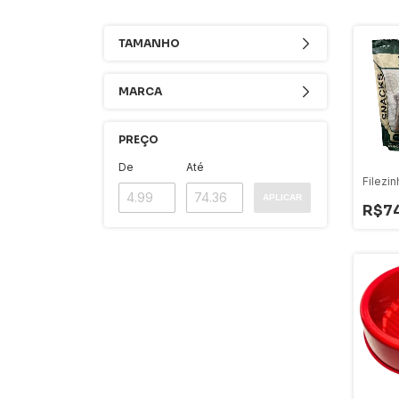
TAMANHO
MARCA
PREÇO
De
Até
Filezi
APLICAR
R$7