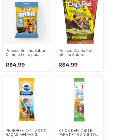
Petisco Bifinho Sabor
Petisco Cia do Pet
Carne e Leite para
bifinho Sabor
Cães 40g
Churrasco 50g
R$4,99
R$4,99
PEDIGREE DENTASTIX
STICK DENTABITE
RAÇAS MEDIAS 3
PARA PETS ADULTOS
STICKS 77G
RAÇAS PEQUENAS E