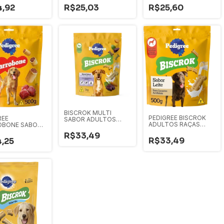
,92
R$25,03
R$25,60
BISCROK MULTI
PEDIGREE BISCROK
REE
SABOR ADULTOS
ADULTOS RAÇAS
OBONE SABOR
500G
GRANDES SABOR
 200G
R$33,49
LEITE 500G
R$33,49
,25