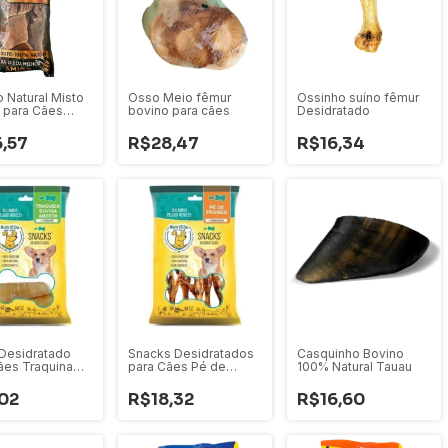
o Natural Misto
Osso Meio fêmur
Ossinho suíno fêmur
 para Cães
bovino para cães
Desidratado
,57
R$28,47
R$16,34
Desidratado
Snacks Desidratados
Casquinho Bovino
ães Traquina
para Cães Pé de
100% Natural Tauau
 1 unidade
frango 4 unidades
02
R$18,32
R$16,60