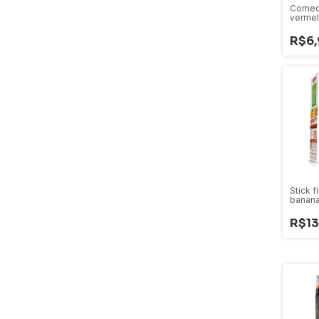
Comedo
verme
R$6,
Stick f
banana
aveia 
Cães
R$13