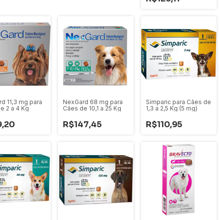
d 11,3 mg para
NexGard 68 mg para
Simparic para Cães de
e 2 a 4 Kg
Cães de 10,1 a 25 Kg
1,3 a 2,5 Kg (5 mg)
,20
R$147,45
R$110,95