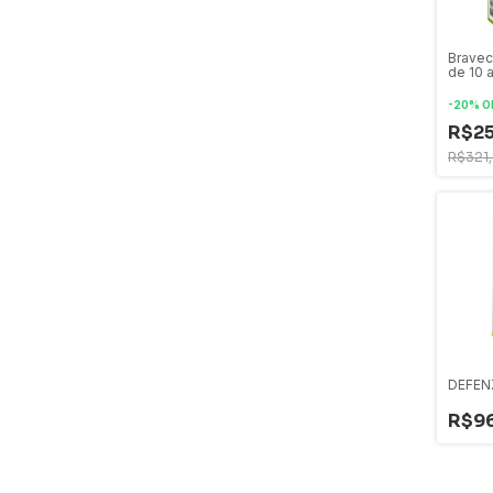
Bravec
de 10 
-
20
%
O
R$25
R$321,
DEFENZ
R$96