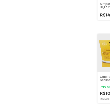
Simpar
10,1 a 
R$14
Coleira
Scalib
-
21
%
O
R$10
R$134