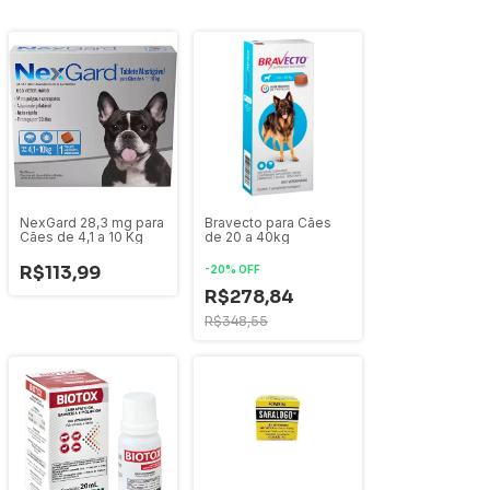
NexGard 28,3 mg para
Bravecto para Cães
Cães de 4,1 a 10 Kg
de 20 a 40kg
R$113,99
-
20
%
OFF
R$278,84
R$348,55