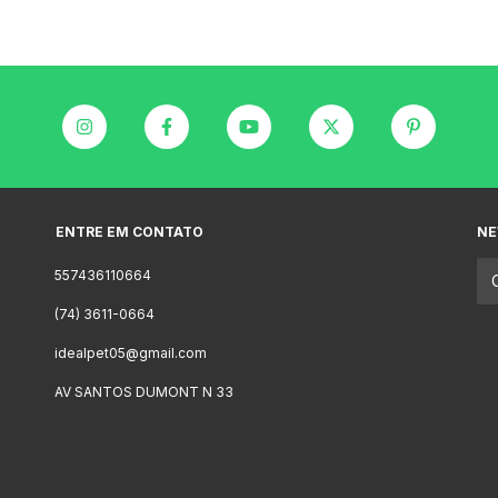
ENTRE EM CONTATO
NE
557436110664
(74) 3611-0664
idealpet05@gmail.com
AV SANTOS DUMONT N 33