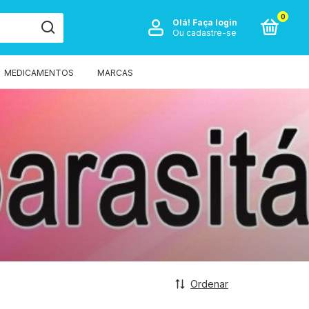
0
Olá!
Faça login
Ou cadastre-se
MEDICAMENTOS
MARCAS
Ordenar