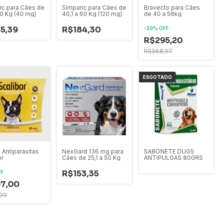
Simparic para Cães de
ic para Cães de
Bravecto para Cães
40,1 a 60 Kg (120 mg)
20 Kg (40 mg)
de 40 a 56kg
R$184,30
5,39
-
20
%
OFF
R$295,20
R$368,97
ESGOTADO
 Antiparasitas
NexGard 136 mg para
SABONETE DUGS
or
Cães de 25,1 a 50 Kg
ANTIPULGAS 80GRS
R$153,35
FF
7,00
,99