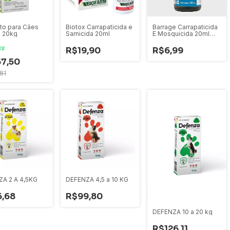
to para Cães
Biotox Carrapaticida e
Barrage Carrapaticida
a 20kg
Sarnicida 20ml
E Mosquicida 20ml
Zoetis
R$19,90
R$6,99
FF
7,50
81
A 2 A 4,5KG
DEFENZA 4,5 a 10 KG
,68
R$99,80
DEFENZA 10 a 20 kg
R$126,11