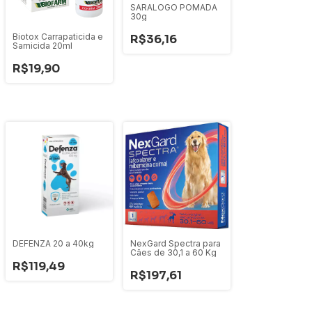
SARALOGO POMADA
30g
Biotox Carrapaticida e
R$36,16
Sarnicida 20ml
R$19,90
DEFENZA 20 a 40kg
NexGard Spectra para
Cães de 30,1 a 60 Kg
R$119,49
R$197,61