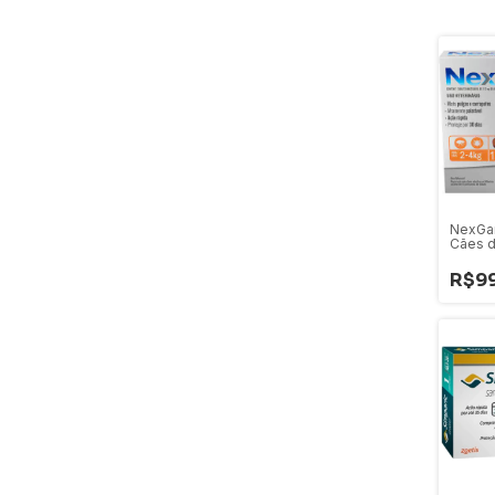
NexGar
Cães d
R$99