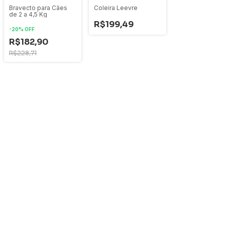
Coleira Leevre
Bravecto para Cães
de 2 a 4,5 Kg
R$199,49
-
20
%
OFF
R$182,90
R$228,71