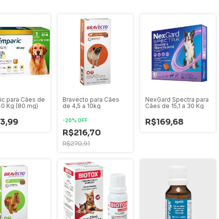
ic para Cães de
NexGard Spectra para
Bravecto para Cães
 40 Kg (80 mg)
Cães de 15,1 a 30 Kg
de 4,5 a 10kg
3,99
R$169,68
-
20
%
OFF
R$216,70
R$270,91