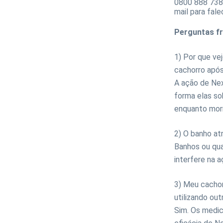
0800 888 7387
mail para
fale
Perguntas f
1) Por que ve
cachorro apó
A ação de Nex
forma elas s
enquanto mor
2) O banho at
Banhos ou qua
interfere na 
3) Meu cachor
utilizando o
Sim. Os medi