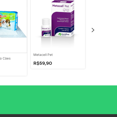
Metacell Pet
DESINFETANTE
co Cães
CONCENTRADO
R$59,90
-
8
%
OFF
R$95,69
R$