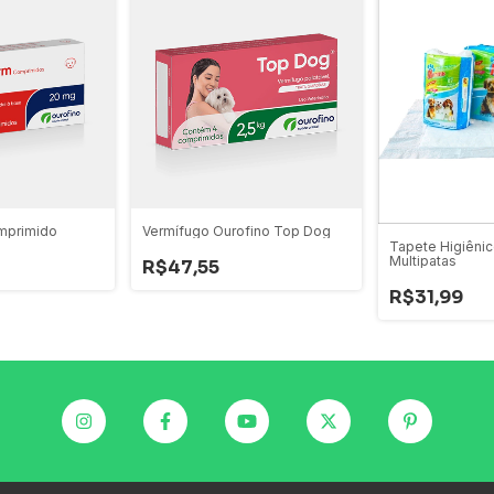
mprimido
Vermífugo Ourofino Top Dog
Tapete Higiêni
Multipatas
R$47,55
R$31,99