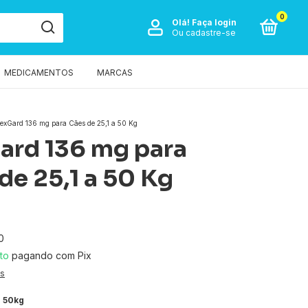
0
Olá!
Faça login
Ou cadastre-se
MEDICAMENTOS
MARCAS
exGard 136 mg para Cães de 25,1 a 50 Kg
rd 136 mg para
de 25,1 a 50 Kg
0
to
pagando com Pix
es
a 50kg