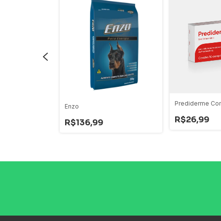
E RECOVERY WET
Prediderme Co
Enzo
R$26,99
R$136,99
$52,39