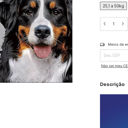
25,1 a 50kg
Entregas para o 
Meios de e
Não sei meu C
Descrição