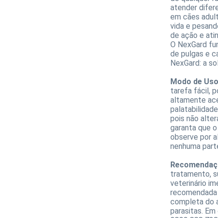
atender difer
em cães adult
vida e pesand
de ação e ati
O NexGard fun
de pulgas e c
NexGard: a so
Modo de Uso
tarefa fácil, 
altamente ace
palatabilidad
pois não alter
garanta que o
observe por a
nenhuma parte
Recomendaç
tratamento, s
veterinário i
recomendada e
completa do a
parasitas. Em