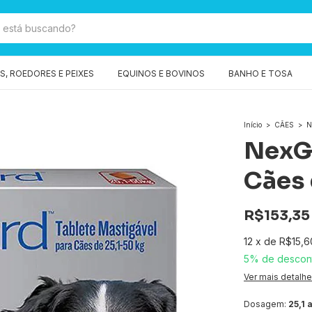
, ROEDORES E PEIXES
EQUINOS E BOVINOS
BANHO E TOSA
Início
>
CÃES
>
N
NexGa
Cães 
R$153,35
12
x
de
R$15,6
5% de descon
Ver mais detalh
Dosagem:
25,1 