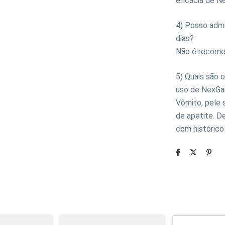
eficácia de N
4) Posso admi
dias?
Não é recome
5) Quais são 
uso de NexGa
Vômito, pele s
de apetite. D
com histórico