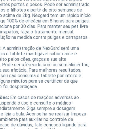
entes portes e pesos. Pode ser administrado
os e filhotes a partir de oito semanas de
o acima de 2kg. Nexgard tem um rápido início
nge 100% de eficácia em 8 horas para pulgas.
ciona por 30 dias. Para manter seu pet livre
arrapatos, faça o tratamento mensal.
lução na medida contra pulgas e carrapatos.
:
A administração de NexGard será uma
pois o tablete mastigável sabor carne é
ito pelos cães, graças a sua alta
e. Pode ser oferecido com ou sem alimentos,
a sua eficácia. Para melhores resultados,
 seu cão consuma o tablete por inteiro e
lguns minutos para se certificar de que
 foi desperdiçada.
ões:
Em casos de reações adversas ao
uspenda o uso e consulte o médico-
mediatamente. Siga sempre a dosagem
 leia a bula. Aconselha-se realizar limpeza
mbiente para auxiliar no controle de
 caso de dúvidas, fale conosco ligando para