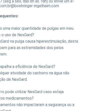
 (seg à sex, das 8h às 18h) ou envie um e-
com.br@boehringer-ingelheim.com
requentes:
jo uma maior quantidade de pulgas em meu
s o uso de NexGard?
Gard na pulga causa hiperestimulação, desta
obem para as extremidades dos pelos
rem.
rapalha a eficiência de NexGard?
lquer atividade do cachorro na água não
ação de NexGard.
ro pode utilizar NexGard caso esteja
utros medicamentos?
camentos não impactaram a segurança ou a