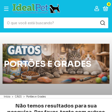
0
PORTÕES E GRADES
Início
>
CÃES
>
Portões e Grades
Não temos resultados para sua