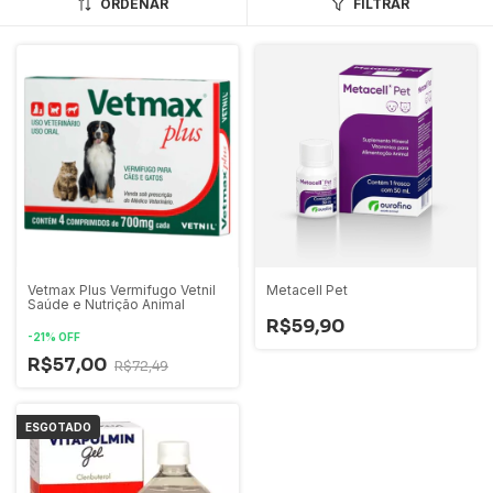
ORDENAR
FILTRAR
Vetmax Plus Vermifugo Vetnil
Metacell Pet
Saúde e Nutrição Animal
R$59,90
-
21
%
OFF
R$57,00
R$72,49
ESGOTADO