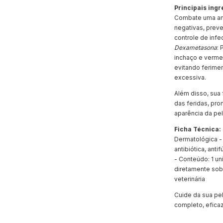
Principais ingr
Combate uma amp
negativas, prev
controle de infe
Dexametasona
: 
inchaço e verme
evitando ferime
excessiva.
Além disso, sua
das feridas, pr
aparência da pel
Ficha Técnica:
Dermatológica -
antibiótica, anti
- Conteúdo: 1 u
diretamente sob
veterinária
Cuide da sua pe
completo, efica