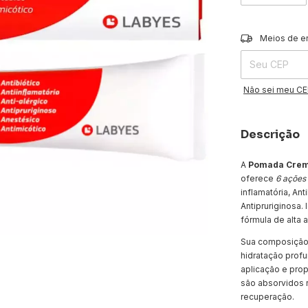
Entregas para o 
Meios de e
Não sei meu C
Descrição
A
Pomada Crem
oferece
6 ações
inflamatória, Ant
Antipruriginosa.
fórmula de alta 
Sua composição 
hidratação profu
aplicação e prop
são absorvidos r
recuperação.