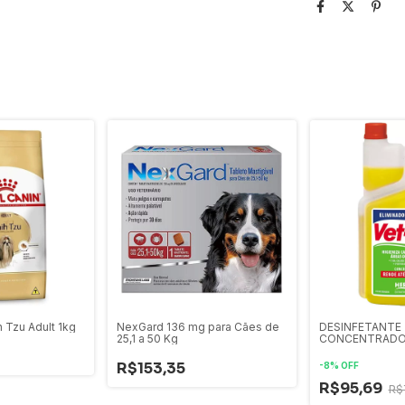
h Tzu Adult 1kg
NexGard 136 mg para Cães de
DESINFETANTE
25,1 a 50 Kg
CONCENTRADO
R$153,35
-
8
%
OFF
R$95,69
R$