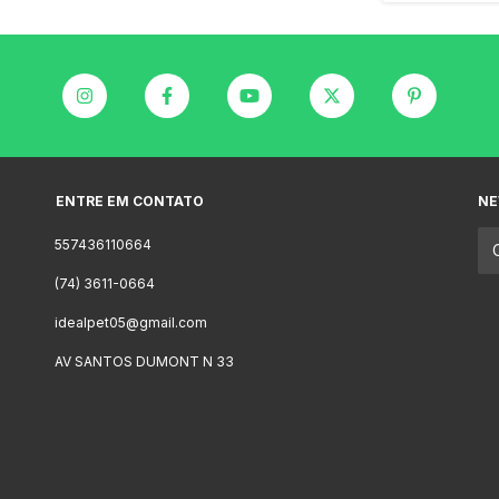
ENTRE EM CONTATO
NE
557436110664
(74) 3611-0664
idealpet05@gmail.com
AV SANTOS DUMONT N 33