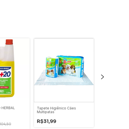
Anidog Advanta
 HERBAL
Tapete Higiênico Cães
Multipatas
-
29
%
OFF
R$31,99
R$99,50
R$
104,50