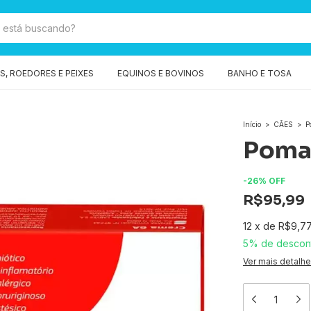
, ROEDORES E PEIXES
EQUINOS E BOVINOS
BANHO E TOSA
Início
>
CÃES
>
P
Poma
-
26
%
OFF
R$95,99
12
x
de
R$9,7
5% de descon
Ver mais detalh