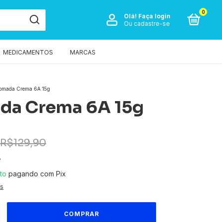
0
Olá!
Faça login
Ou cadastre-se
MEDICAMENTOS
MARCAS
omada Crema 6A 15g
da Crema 6A 15g
R$129,90
7
to
pagando com Pix
es