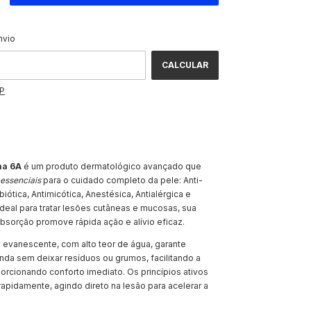
ALTERAR CEP
CEP:
nvio
CALCULAR
EP
a 6A
é um produto dermatológico avançado que
 essenciais
para o cuidado completo da pele: Anti-
ibiótica, Antimicótica, Anestésica, Antialérgica e
 Ideal para tratar lesões cutâneas e mucosas, sua
absorção promove rápida ação e alívio eficaz.
evanescente, com alto teor de água, garante
nda sem deixar resíduos ou grumos, facilitando a
orcionando conforto imediato. Os princípios ativos
apidamente, agindo direto na lesão para acelerar a