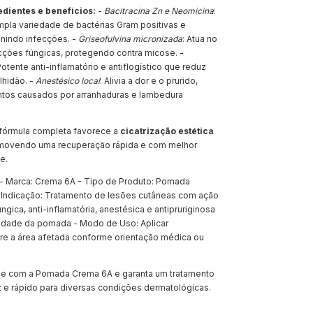
edientes e benefícios:
-
Bacitracina Zn e Neomicina
:
la variedade de bactérias Gram positivas e
enindo infecções. -
Griseofulvina micronizada
: Atua no
cções fúngicas, protegendo contra micose. -
Potente anti-inflamatório e antiflogístico que reduz
lhidão. -
Anestésico local
: Alivia a dor e o prurido,
ntos causados por arranhaduras e lambedura
 fórmula completa favorece a
cicatrização estética
omovendo uma recuperação rápida e com melhor
e.
- Marca: Crema 6A - Tipo de Produto: Pomada
 Indicação: Tratamento de lesões cutâneas com ação
fúngica, anti-inflamatória, anestésica e antipruriginosa
nidade da pomada - Modo de Uso: Aplicar
re a área afetada conforme orientação médica ou
le com a Pomada Crema 6A e garanta um tratamento
z e rápido para diversas condições dermatológicas.