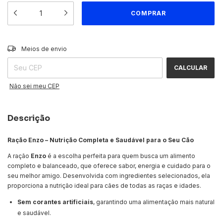
ALTERAR CEP
Entregas para o CEP:
Meios de envio
CALCULAR
Não sei meu CEP
Descrição
Ração Enzo – Nutrição Completa e Saudável para o Seu Cão
A ração
Enzo
é a escolha perfeita para quem busca um alimento
completo e balanceado, que oferece sabor, energia e cuidado para o
seu melhor amigo. Desenvolvida com ingredientes selecionados, ela
proporciona a nutrição ideal para cães de todas as raças e idades.
Sem corantes artificiais
, garantindo uma alimentação mais natural
e saudável.