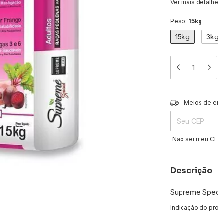
Ver mais detalh
Peso:
15kg
15kg
3k
Entregas para o 
Meios de e
Não sei meu C
Descrição
Supreme Spec
Indicação do pr