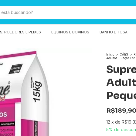
, ROEDORES E PEIXES
EQUINOS E BOVINOS
BANHO E TOSA
Início
>
CÃES
>
R
Adultos - Raças Pe
Supre
Adult
Pequ
R$189,9
12
x
de
R$19,3
5% de descon