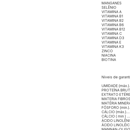
MANGANES
SELÊNIO
VITAMINA A
VITAMINA B1
VITAMINA B2
VITAMINA B6
VITAMINA B12
VITAMINA C
VITAMINA D3
VITAMINA E
VITAMINA K3
ZINCO
NIACINA
BIOTINA
Níveis de garanti
UMIDADE (máx.)......
PROTEÍNA BRUTA (m
EXTRATO ETÉREO (m
MATERIA FIBROSA (m
MATÉRIA MINERAL (m
FÓSFORO (mín.)......
CÁLCIO (máx.).........
CÁLCIO ( min ) ......
ÁCIDO LINOLÊNICO (
ÁCIDO LINOLÉICO ( m
MANNAN-OLIGOSS