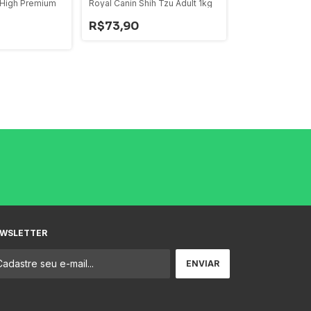
High Premium
Royal Canin Shih Tzu Adult 1kg
Supreme Specia
- Todas as Raça
R$73,90
R$245,69
WSLETTER