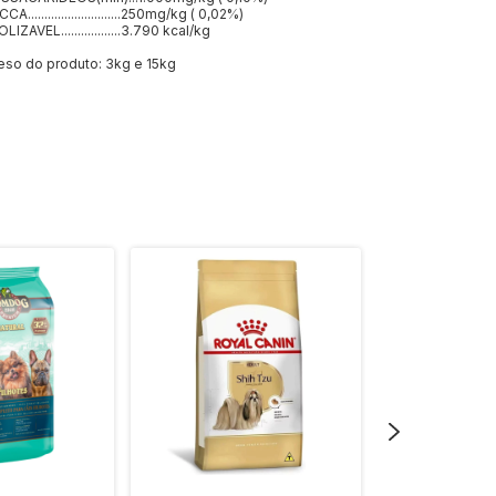
..........................250mg/kg ( 0,02%)
AVEL..................3.790 kcal/kg
so do produto: 3kg e 15kg