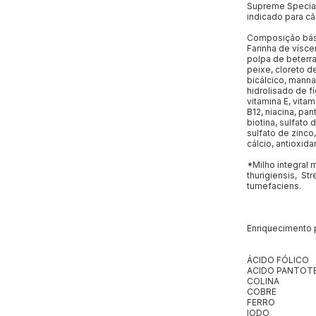
Supreme Special
indicado para c
Composição bás
Farinha de víscer
polpa de beterra
peixe, cloreto d
bicálcico, manna
hidrolisado de f
vitamina E, vitam
B12, niacina, pan
biotina, sulfato
sulfato de zinco
cálcio, antioxida
*Milho integral
thurigiensis, S
tumefaciens.
Enriquecimento 
ÁCIDO FÓLICO
ACIDO PANTOT
COLINA
COBRE
FERRO
IODO