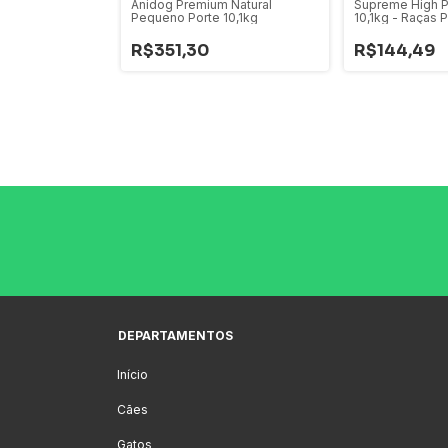
AL CAES
Anidog Premium Natural
Supreme High P
Pequeno Porte 10,1kg
10,1kg - Raças
R$351,30
R$144,49
DEPARTAMENTOS
Início
Cães
Gatos