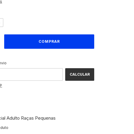
es
g
ALTERAR CEP
CEP:
nvio
CALCULAR
EP
ial Adulto Raças Pequenas
oduto