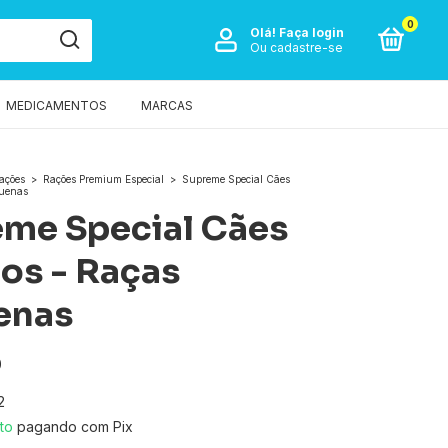
0
Olá!
Faça login
Ou cadastre-se
MEDICAMENTOS
MARCAS
ações
>
Rações Premium Especial
>
Supreme Special Cães
quenas
me Special Cães
os - Raças
enas
0
2
to
pagando com Pix