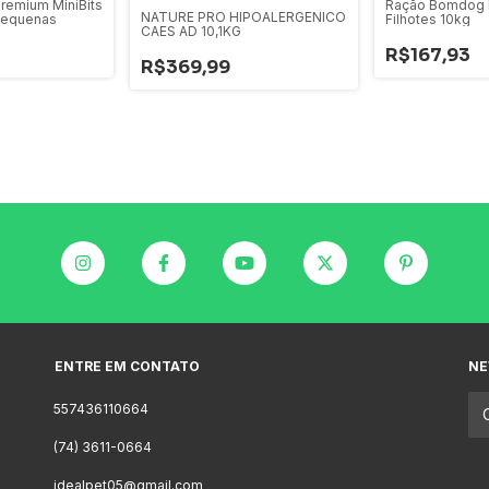
remium MiniBits
Ração Bomdog 
NATURE PRO HIPOALERGENICO
 Pequenas
Filhotes 10kg
CAES AD 10,1KG
R$167,93
R$369,99
ENTRE EM CONTATO
NE
557436110664
(74) 3611-0664
idealpet05@gmail.com