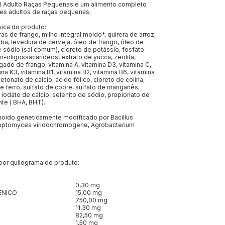
 Adulto Raças Pequenas é um alimento completo
ães adultos de raças pequenas.
ica do produto:
as de frango, milho integral moído*, quirera de arroz,
ba, levedura de cerveja, óleo de frango, óleo de
e sódio (sal comum), cloreto de potássio, fosfato
n-oligossacarídeos, extrato de yucca, zeolita,
ígado de frango, vitamina A, vitamina D3, vitamina C,
ina K3, vitamina B1, vitamina B2, vitamina B6, vitamina
tetonato de cálcio, ácido fólico, cloreto de colina,
 de ferro, sulfato de cobre, sulfato de manganês,
, iodato de cálcio, selenito de sódio, propionato de
nte ( BHA, BHT).
 moído geneticamente modificado por Bacillus
treptomyces viridochromogene, Agrobacterium
por quilograma do produto:
0,30 mg
ENICO
15,00 mg
750,00 mg
11,30 mg
82,50 mg
1,50 mg