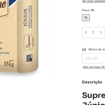
Ver mais detalh
Peso:
15
15
Entregas para o 
Meios de e
Não sei meu C
Descrição
Supr