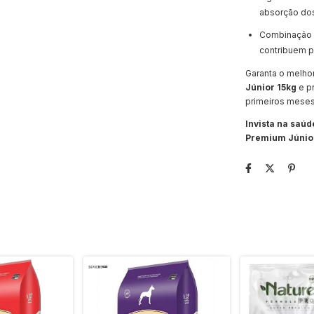
absorção dos
Combinação i
contribuem p
Garanta o melhor
Júnior 15kg
e p
primeiros meses
Invista na saú
Premium Júnio