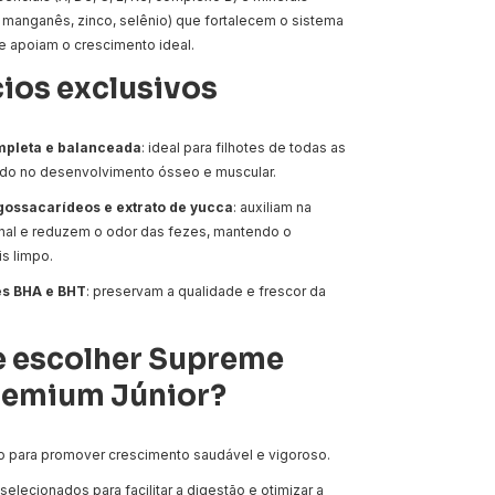
, manganês, zinco, selênio) que fortalecem o sistema
e apoiam o crescimento ideal.
cios exclusivos
mpleta e balanceada
: ideal para filhotes de todas as
ndo no desenvolvimento ósseo e muscular.
ossacarídeos e extrato de yucca
: auxiliam na
inal e reduzem o odor das fezes, mantendo o
s limpo.
es BHA e BHT
: preservam a qualidade e frescor da
e escolher Supreme
remium Júnior?
 para promover crescimento saudável e vigoroso.
selecionados para facilitar a digestão e otimizar a