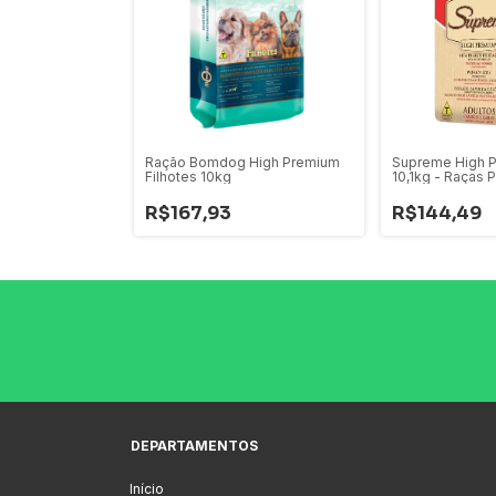
Ração Bomdog High Premium
Supreme High P
Filhotes 10kg
10,1kg - Raças
R$167,93
R$144,49
DEPARTAMENTOS
Início