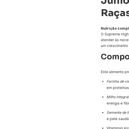
Júnio
Raça
Nutrição comple
O Supreme High 
atender às neces
um crescimento 
Compos
Este alimento p
Farinha de ví
em proteínas
Milho integra
energia e fib
Semente de l
e pele saudá
Vitaminas ess