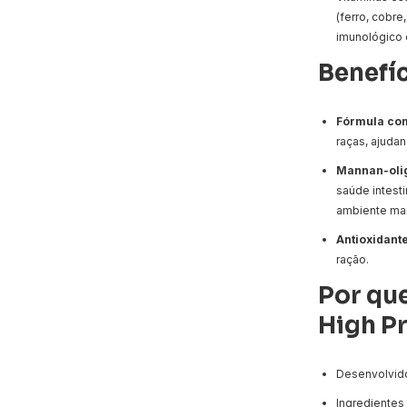
(ferro, cobre
imunológico 
Benefí
Fórmula co
raças, ajuda
Mannan-olig
saúde intest
ambiente mai
Antioxidant
ração.
Por qu
High P
Desenvolvido
Ingredientes 