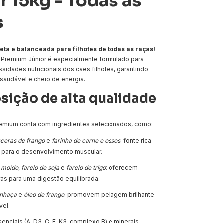
r 15kg - Todas as
s
ta e balanceada para filhotes de todas as raças!
Premium Júnior é especialmente formulado para
sidades nutricionais dos cães filhotes, garantindo
saudável e cheio de energia.
ição de alta qualidade
remium conta com ingredientes selecionados, como:
sceras de frango
e
farinha de carne e ossos
: fonte rica
 para o desenvolvimento muscular.
l moído
,
farelo de soja
e
farelo de trigo
: oferecem
ras para uma digestão equilibrada.
inhaça
e
óleo de frango
: promovem pelagem brilhante
vel.
enciais (A, D3, C, E, K3, complexo B) e minerais