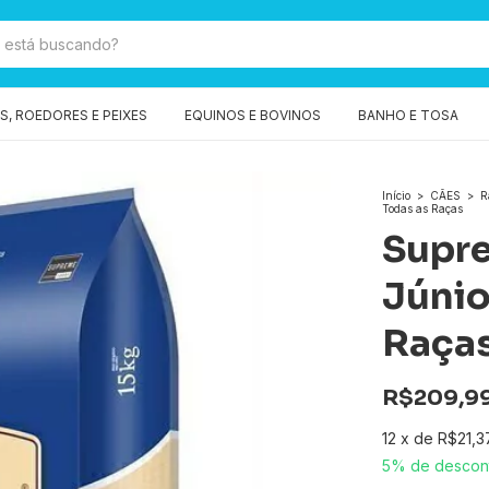
, ROEDORES E PEIXES
EQUINOS E BOVINOS
BANHO E TOSA
Início
>
CÃES
>
R
Todas as Raças
Supr
Júnio
Raça
R$209,9
12
x
de
R$21,3
5% de descon