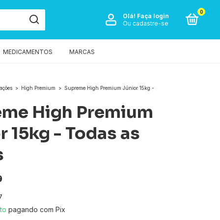
0
Olá!
Faça login
Ou cadastre-se
MEDICAMENTOS
MARCAS
ações
>
High Premium
>
Supreme High Premium Júnior 15kg -
eme High Premium
r 15kg - Todas as
s
9
7
to
pagando com Pix