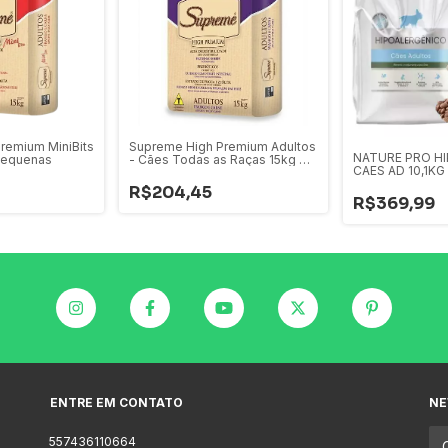
remium MiniBits
Supreme High Premium Adultos
NATURE PRO H
 Pequenas
- Cães Todas as Raças 15kg e
CAES AD 10,1KG
25kg
R$204,45
R$369,99
ENTRE EM CONTATO
NE
557436110664