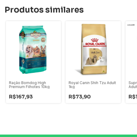
Produtos similares
Ração Bomdog High
Royal Canin Shih Tzu Adult
Supr
Premium Filhotes 10kg
1kg
Adul
R$167,93
R$73,90
R$