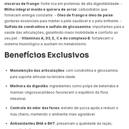
vísceras de frango
: fonte rica em proteínas de alta digestibilidade. -
Milho integral moído e quirera de arroz
: carboidratos que
fornecem energia constante. -
Óleo de frango e óleo de peixe
:
gorduras essenciais para manter a pele saudável e o pelo brilhante. -
Sulfato de condroitina e sulfato de glicosamina
: importantes para a
saúde das articulações, garantindo maior mobilidade e conforto ao
seu pet. -
Vitaminas A, D3, E, C e do complexo B
: fortalecem o
sistema imunológico e auxiliam no metabolismo.
Benefícios Exclusivos
Manutenção das articulações
: com condroitina e glicosamina
para suporte articular na terceira idade.
Melhora da digestão
: ingredientes como polpa de beterraba e
mannan-oligossacarídeos favorecem o equilíbrio da flora
intestinal.
Controle do odor das fezes
: extrato de yucca ajuda a reduzir o
mau cheiro, mantendo o ambiente mais agradável.
Antioxidantes BHA e BHT
: preservam a qualidade da ração,