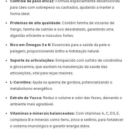
Controle de peso eficaz:
Fórmula especialmente desenvolvida
para cães com sobrepeso ou castrados, ajudando a manter a
forma ideal.
Proteínas de alta qualidade:
Contém farinha de vísceras de
frango, farinha de salmão e ovo desidratado, garantindo uma
digestão eficiente e músculos fortes.
Rico em Ômegas 3 e 6:
Essenciais para a saúde da pele e
pelagem, proporcionando brilho e hidratação natural.
Suporte às articulações:
Enriquecido com sulfato de condroitina
e glicosamina, que auxiliam na manutenção da saúde das
articulações, vital para raças maiores.
L-Carnitina:
Ajuda na queima de gordura, potencializando o
metabolismo energético.
Extrato de Yucca:
Reduz o volume e odor das fezes, deixando o
ambiente mais agradável.
Vitaminas e minerais balanceados:
Com vitaminas A, C, D3, E,
complexo B e minerais como ferro, zinco e selênio, para fortalecer
o sistema imunológico e garantir energia diária.