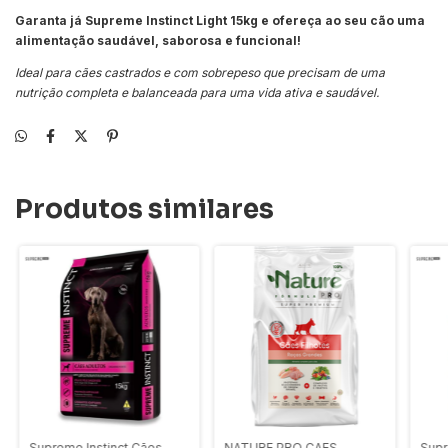
Garanta já Supreme Instinct Light 15kg e ofereça ao seu cão uma
alimentação saudável, saborosa e funcional!
Ideal para cães castrados e com sobrepeso que precisam de uma
nutrição completa e balanceada para uma vida ativa e saudável.
Produtos similares
Supreme Instinct Cães
NATURE PRO CAES
Supr