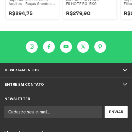
Adultos - Raças Grandes
FILHOTE RG 15KG
Filh
15kg
15kg
R$294,75
R$279,90
R$
DEPARTAMENTOS
ENTRE EM CONTATO
NEWSLETTER