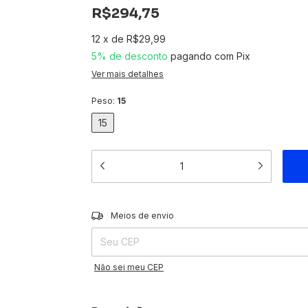
R$294,75
12
x
de
R$29,99
5% de desconto
pagando com Pix
Ver mais detalhes
Peso:
15
15
Entregas para o CEP:
Meios de envio
Não sei meu CEP