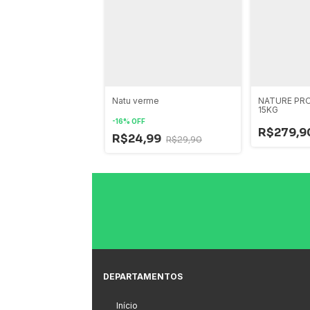
 Instinct Cães
Natu verme
NATURE PR
 - Raças Pequenas
15KG
,1kg
-
16
%
OFF
,99
R$279,9
R$24,99
R$29,90
DEPARTAMENTOS
Início