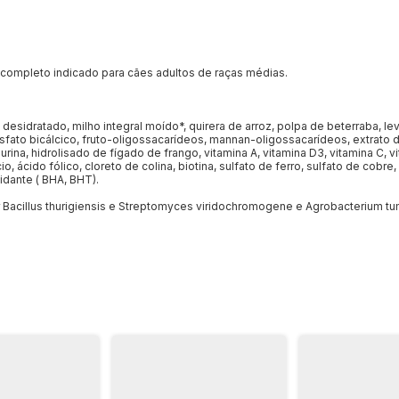
 completo indicado para cães adultos de raças médias.
 desidratado, milho integral moído*, quirera de arroz, polpa de beterraba, l
fato bicálcico, fruto-oligossacarídeos, mannan-oligossacarídeos, extrato de y
ina, hidrolisado de fígado de frango, vitamina A, vitamina D3, vitamina C, vit
io, ácido fólico, cloreto de colina, biotina, sulfato de ferro, sulfato de cobr
xidante ( BHA, BHT).
 Bacillus thurigiensis e Streptomyces viridochromogene e Agrobacterium tu