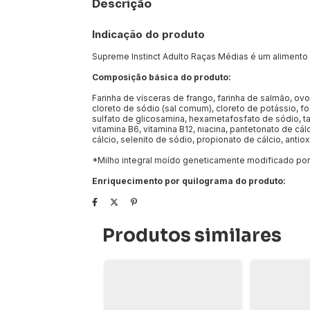
Descrição
Indicação do produto
Supreme Instinct Adulto Raças Médias é um alimento
Composição básica do produto:
Farinha de vísceras de frango, farinha de salmão, ovo
cloreto de sódio (sal comum), cloreto de potássio, fos
sulfato de glicosamina, hexametafosfato de sódio, taur
vitamina B6, vitamina B12, niacina, pantetonato de cálc
cálcio, selenito de sódio, propionato de cálcio, antio
*Milho integral moído geneticamente modificado por
Enriquecimento por quilograma do produto:
Produtos similares