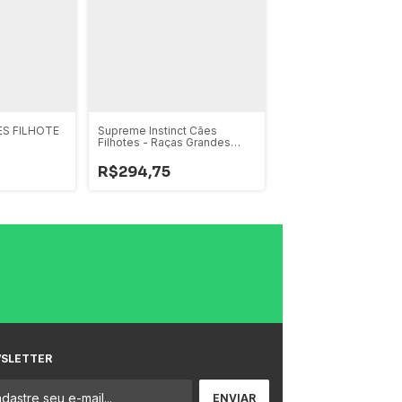
ES FILHOTE
Supreme Instinct Cães
NATURE FORMULA A
Filhotes - Raças Grandes
RPEQUENAS/MEDIAS
15Kg
R$294,75
R$73,80
SLETTER