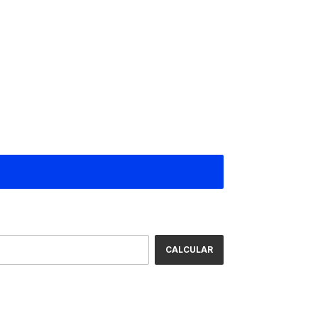
ALTERAR CEP
CALCULAR