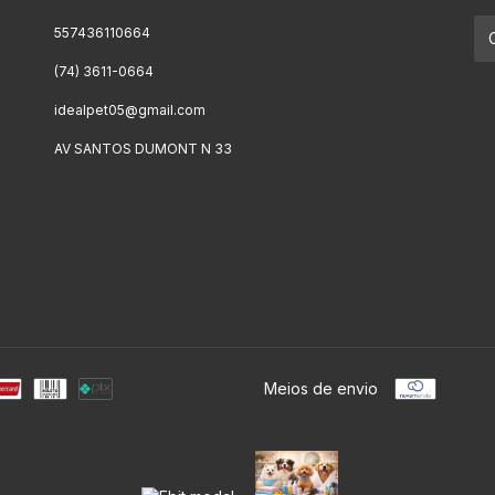
557436110664
(74) 3611-0664
idealpet05@gmail.com
AV SANTOS DUMONT N 33
Meios de envio