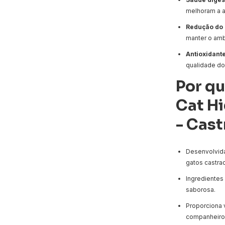
melhoram a a
Redução do 
manter o amb
Antioxidant
qualidade do
Por q
Cat H
- Cas
Desenvolvida
gatos castra
Ingredientes 
saborosa.
Proporciona 
companheiro