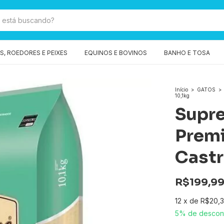
, ROEDORES E PEIXES
EQUINOS E BOVINOS
BANHO E TOSA
Início
>
GATOS
>
10,1kg
Supr
Premi
Castr
R$199,9
12
x
de
R$20,
5% de descon