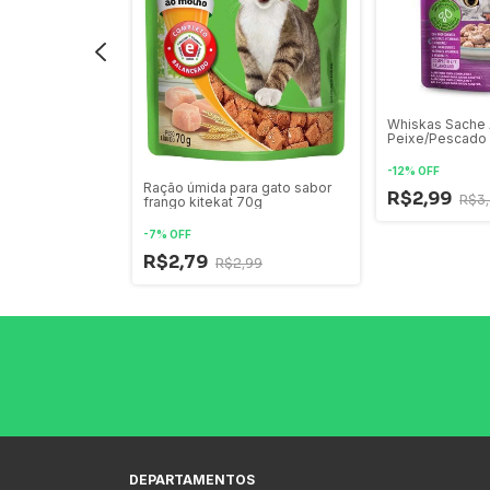
Premium Salmão
Whiskas Sache 
Peixe/Pescado
-
12
%
OFF
Ração úmida para gato sabor
R$2,99
R$3
frango kitekat 70g
-
7
%
OFF
R$2,79
R$2,99
DEPARTAMENTOS