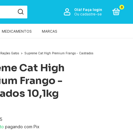
0
Olá!
Faça login
Ou cadastre-se
MEDICAMENTOS
MARCAS
Rações Gatos
>
Supreme Cat High Premium Frango - Castrados
eme Cat High
um Frango -
ados 10,1kg
9
35
to
pagando com Pix