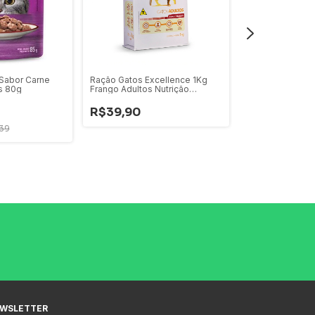
Sabor Carne
Ração Gatos Excellence 1Kg
NatCat Carninha
s 80g
Frango Adultos Nutrição
Completa
-
40
%
OFF
R$39,90
R$14,99
R$2
39
WSLETTER