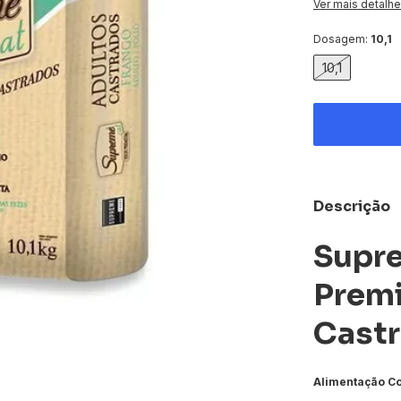
Ver mais detalh
Dosagem:
10,1
10,1
Descrição
Supr
Premi
Castr
Alimentação Co