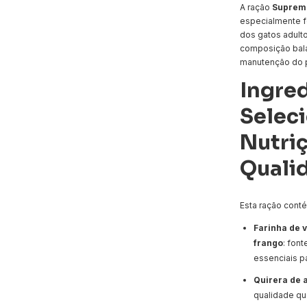
A ração
Supreme
especialmente f
dos gatos adult
composição bala
manutenção do p
Ingre
Selec
Nutriç
Quali
Esta ração cont
Farinha de 
frango
: font
essenciais p
Quirera de 
qualidade qu