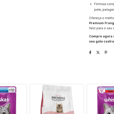
Fórmula comp
pele, pelage
Ofereça o melho
Premium Frango
feliz para o seu
Compre agora e
seu gato castr