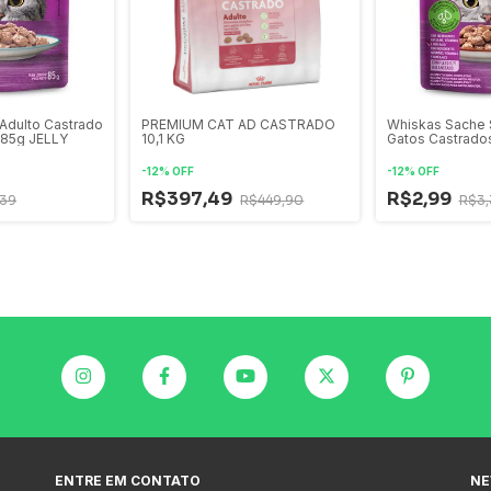
Adulto Castrado
PREMIUM CAT AD CASTRADO
Whiskas Sache 
 85g JELLY
10,1 KG
Gatos Castrado
-
12
%
OFF
-
12
%
OFF
R$397,49
R$2,99
,39
R$449,90
R$3,
ENTRE EM CONTATO
NE