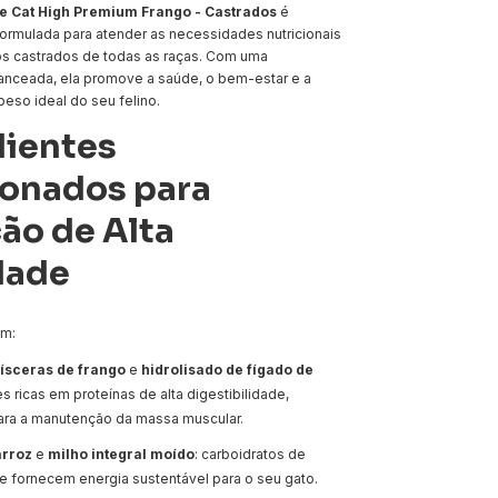
 Cat High Premium Frango - Castrados
é
ormulada para atender as necessidades nutricionais
os castrados de todas as raças. Com uma
nceada, ela promove a saúde, o bem-estar e a
eso ideal do seu felino.
dientes
ionados para
ão de Alta
dade
ém:
vísceras de frango
e
hidrolisado de fígado de
es ricas em proteínas de alta digestibilidade,
ara a manutenção da massa muscular.
arroz
e
milho integral moído
: carboidratos de
e fornecem energia sustentável para o seu gato.