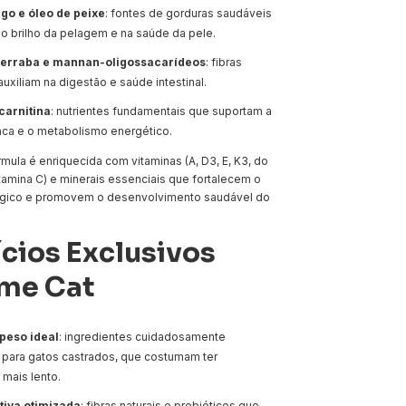
go e óleo de peixe
: fontes de gorduras saudáveis
o brilho da pelagem e na saúde da pele.
terraba e mannan-oligossacarídeos
: fibras
auxiliam na digestão e saúde intestinal.
carnitina
: nutrientes fundamentais que suportam a
aca e o metabolismo energético.
rmula é enriquecida com vitaminas (A, D3, E, K3, do
tamina C) e minerais essenciais que fortalecem o
ógico e promovem o desenvolvimento saudável do
cios Exclusivos
me Cat
peso ideal
: ingredientes cuidadosamente
para gatos castrados, que costumam ter
mais lento.
tiva otimizada
: fibras naturais e prebióticos que