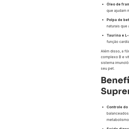
Óleo de fran
que ajudam n
Polpa de be
naturais que 
Taurina e L-
função cardí
Além disso, a fó
complexo B e vi
sistema imunol
seu pet.
Benefí
Supre
Controle do 
balanceados 
metabolismo 
Saúde diges