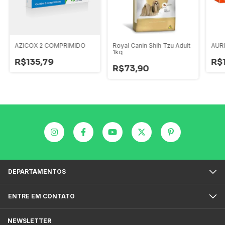
AZICOX 2 COMPRIMIDO
Royal Canin Shih Tzu Adult
AURI
1kg
R$135,79
R$1
R$73,90
DEPARTAMENTOS
ENTRE EM CONTATO
NEWSLETTER