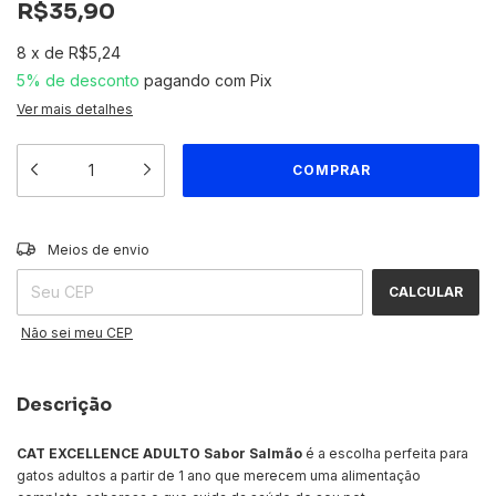
R$35,90
8
x
de
R$5,24
5% de desconto
pagando com Pix
Ver mais detalhes
ALTERAR CEP
Entregas para o CEP:
Meios de envio
CALCULAR
Não sei meu CEP
Descrição
CAT EXCELLENCE ADULTO Sabor Salmão
é a escolha perfeita para
gatos adultos a partir de 1 ano que merecem uma alimentação